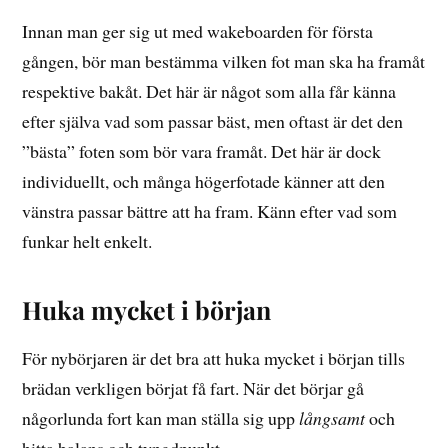
Innan man ger sig ut med wakeboarden för första
gången, bör man bestämma vilken fot man ska ha framåt
respektive bakåt. Det här är något som alla får känna
efter själva vad som passar bäst, men oftast är det den
”bästa” foten som bör vara framåt. Det här är dock
individuellt, och många högerfotade känner att den
vänstra passar bättre att ha fram. Känn efter vad som
funkar helt enkelt.
Huka mycket i början
För nybörjaren är det bra att huka mycket i början tills
brädan verkligen börjat få fart. När det börjar gå
någorlunda fort kan man ställa sig upp
långsamt
och